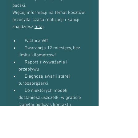
paczki.
Więcej informacji na temat kosztów
przesyłki, czasu realizacji i kaucji
znajdziesz
tutaj
.
Faktura VAT
Gwarancja 12 miesięcy, bez
limitu kilometrów!
Raport z wyważania i
przepływu
Diagnozę awarii starej
turbosprężarki
Do niektórych modeli
dostaniesz uszczelki w gratisie
(zapytaj podczas kontaktu
telefonicznego)
Proszę o kontakt telefoniczny w celu
potwierdzenia dostępności towaru: